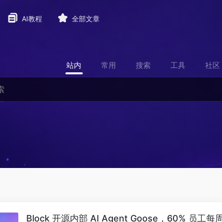
AI教程
全部文章
站内
常用
搜索
工具
社区
Block 开源内部 AI Agent Goose，60% 员工