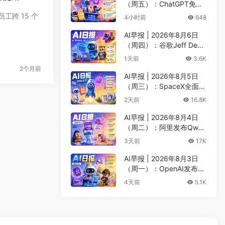
（周五）：ChatGPT免费
版升级GPT-5.6 Luna无限
 员工跨 15 个
4小时前
648
对话、DeepMind掌门哈
萨比斯卸任CEO
AI早报 | 2026年8月6日
（周四）：谷歌Jeff Dean
创办AI科学公司、Meta发
1天前
3.6K
布编程代理Muse Code
2个月前
AI早报 | 2026年8月5日
（周三）：SpaceX全面押
注英伟达布局太空AI、四
2天前
16.8K
大AI巨头赴白宫商谈安全
AI早报 | 2026年8月4日
（周二）：阿里发布Qwen
3.8-Max旗舰模型、MiniM
3天前
17K
ax H3开源登顶AI视频榜
AI早报 | 2026年8月3日
（周一）：OpenAI发布Pr
esence、DNA证据被曝可
4天前
5.1K
AI篡改、Claude Opus 5
一句话生成3D游戏