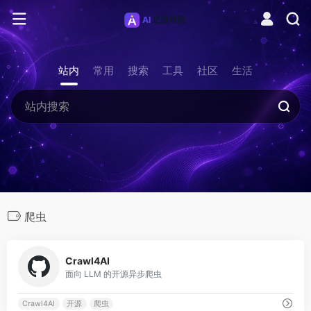
站内
常用
搜索
工具
社区
生活
爬虫
0
Crawl4AI
面向 LLM 的开源异步爬虫
Crawl4AI
开源
爬虫