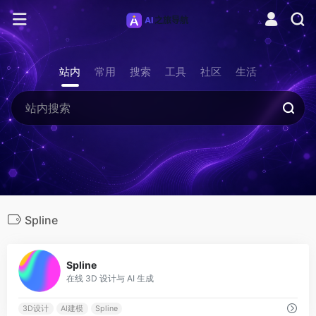
站内
常用
搜索
工具
社区
生活
Spline
0
Spline
在线 3D 设计与 AI 生成
3D设计
AI建模
Spline