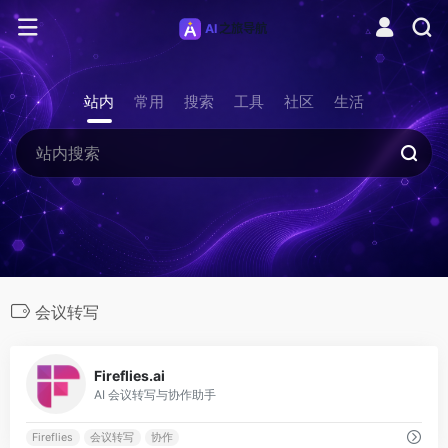
站内
常用
搜索
工具
社区
生活
会议转写
0
Fireflies.ai
AI 会议转写与协作助手
Fireflies
会议转写
协作