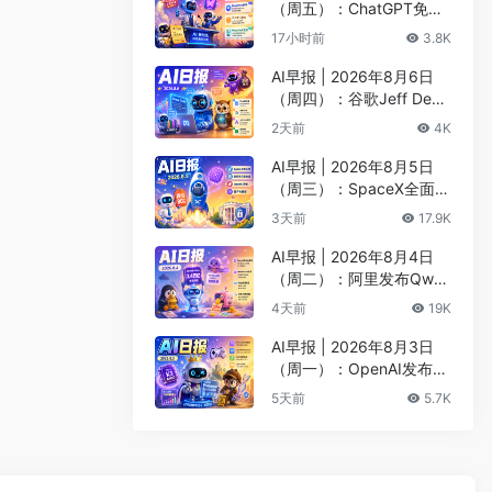
（周五）：ChatGPT免费
版升级GPT-5.6 Luna无限
17小时前
3.8K
对话、DeepMind掌门哈
萨比斯卸任CEO
AI早报 | 2026年8月6日
（周四）：谷歌Jeff Dean
创办AI科学公司、Meta发
2天前
4K
布编程代理Muse Code
AI早报 | 2026年8月5日
（周三）：SpaceX全面押
注英伟达布局太空AI、四
3天前
17.9K
大AI巨头赴白宫商谈安全
AI早报 | 2026年8月4日
（周二）：阿里发布Qwen
3.8-Max旗舰模型、MiniM
4天前
19K
ax H3开源登顶AI视频榜
AI早报 | 2026年8月3日
（周一）：OpenAI发布Pr
esence、DNA证据被曝可
5天前
5.7K
AI篡改、Claude Opus 5
一句话生成3D游戏