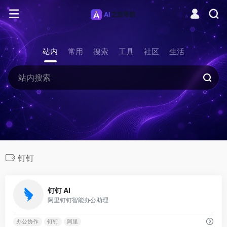
站内
常用
搜索
工具
社区
生活
钉钉
0
钉钉 AI
阿里钉钉智能办公助理
办公协作
钉钉
阿里