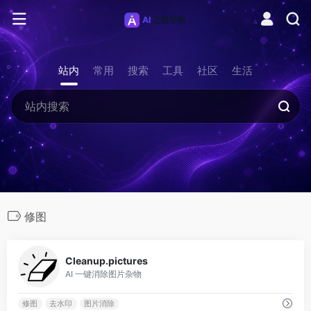
站内
常用
搜索
工具
社区
生活
修图
0
Cleanup.pictures
AI 一键消除图片杂物
修图
去水印
图片消除