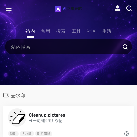
站内
常用
搜索
工具
社区
生活
去水印
0
Cleanup.pictures
AI 一键消除图片杂物
修图
去水印
图片消除