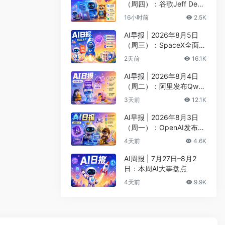
（周四）：谷歌Jeff Dean
创办AI科学公司、Meta发
16小时前
2.5K
布编程代理Muse Code
AI早报 | 2026年8月5日
（周三）：SpaceX全面押
注英伟达布局太空AI、四
2天前
16.1K
大AI巨头赴白宫商谈安全
AI早报 | 2026年8月4日
（周二）：阿里发布Qwen
3.8-Max旗舰模型、MiniM
3天前
12.1K
ax H3开源登顶AI视频榜
AI早报 | 2026年8月3日
（周一）：OpenAI发布Pr
esence、DNA证据被曝可
4天前
4.6K
AI篡改、Claude Opus 5
一句话生成3D游戏
AI周报 | 7月27日–8月2
日：本周AI大事盘点
4天前
9.9K