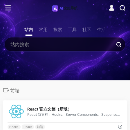
站内
常用
搜索
工具
社区
生活
前端
0
React 官方文档（新版）
React 新文档：Hooks、Server Components、Suspense，交互式教学体验极佳。
Hooks
React
前端