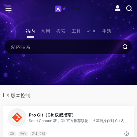
站内
常用
搜索
工具
社区
生活
版本控制
0
Pro Git（Git 权威指南）
Scott Chacon 著，Git 官方推荐读物。从基础操作到 Git 内部原理，免费开源。
Git
协作
版本控制