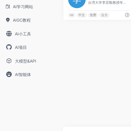
台湾大学李宏毅教授年度更新的ML课程，从基础到Transformer/生成式AI，讲解生动易懂，华人圈最受欢迎的ML课程之一。
AI学习网站
ml
中文
免费
台大
AIGC教程
AI小工具
AI项目
大模型&API
AI智能体