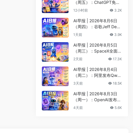
（周五）：ChatGPT免费
版升级GPT-5.6 Luna无限
12小时前
3.2K
对话、DeepMind掌门哈
萨比斯卸任CEO
AI早报 | 2026年8月6日
（周四）：谷歌Jeff Dean
创办AI科学公司、Meta发
1天前
3.9K
布编程代理Muse Code
AI早报 | 2026年8月5日
（周三）：SpaceX全面押
注英伟达布局太空AI、四
2天前
17.3K
大AI巨头赴白宫商谈安全
AI早报 | 2026年8月4日
（周二）：阿里发布Qwen
3.8-Max旗舰模型、MiniM
3天前
18.5K
ax H3开源登顶AI视频榜
AI早报 | 2026年8月3日
（周一）：OpenAI发布Pr
esence、DNA证据被曝可
4天前
5.6K
AI篡改、Claude Opus 5
一句话生成3D游戏