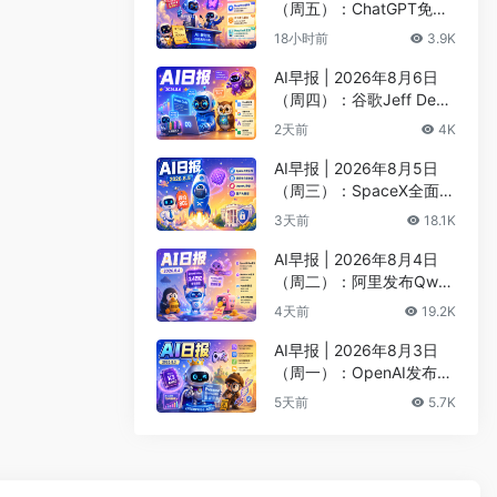
（周五）：ChatGPT免费
版升级GPT-5.6 Luna无限
18小时前
3.9K
对话、DeepMind掌门哈
萨比斯卸任CEO
AI早报 | 2026年8月6日
（周四）：谷歌Jeff Dean
创办AI科学公司、Meta发
2天前
4K
布编程代理Muse Code
AI早报 | 2026年8月5日
（周三）：SpaceX全面押
注英伟达布局太空AI、四
3天前
18.1K
大AI巨头赴白宫商谈安全
AI早报 | 2026年8月4日
（周二）：阿里发布Qwen
3.8-Max旗舰模型、MiniM
4天前
19.2K
ax H3开源登顶AI视频榜
AI早报 | 2026年8月3日
（周一）：OpenAI发布Pr
esence、DNA证据被曝可
5天前
5.7K
AI篡改、Claude Opus 5
一句话生成3D游戏