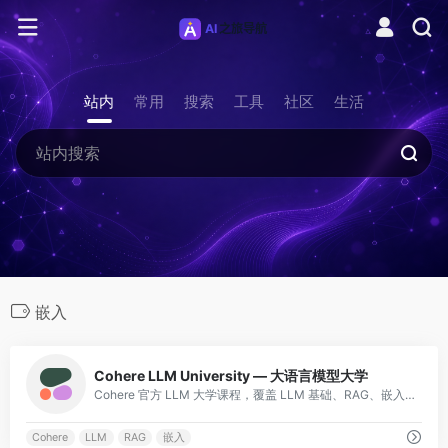
站内
常用
搜索
工具
社区
生活
嵌入
0
Cohere LLM University — 大语言模型大学
Cohere 官方 LLM 大学课程，覆盖 LLM 基础、RAG、嵌入向量、分类、Prompt 工程等，结构清晰，配有实战练习。
Cohere
LLM
RAG
嵌入