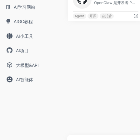
OpenClaw 是开发者 Peter Steinberger 发起的开源个人 AI 助手(智能体),口号是「以龙虾之道🦞」。
AI学习网站
Agent
开源
自托管
AIGC教程
AI小工具
AI项目
大模型&API
AI智能体