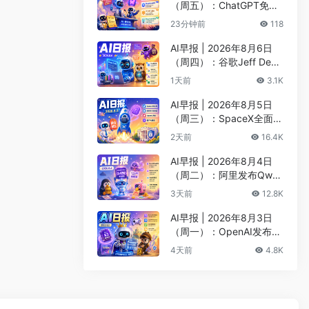
（周五）：ChatGPT免费
版升级GPT-5.6 Luna无限
23分钟前
118
对话、DeepMind掌门哈
萨比斯卸任CEO
AI早报 | 2026年8月6日
（周四）：谷歌Jeff Dean
创办AI科学公司、Meta发
1天前
3.1K
布编程代理Muse Code
AI早报 | 2026年8月5日
（周三）：SpaceX全面押
注英伟达布局太空AI、四
2天前
16.4K
大AI巨头赴白宫商谈安全
AI早报 | 2026年8月4日
（周二）：阿里发布Qwen
3.8-Max旗舰模型、MiniM
3天前
12.8K
ax H3开源登顶AI视频榜
AI早报 | 2026年8月3日
（周一）：OpenAI发布Pr
esence、DNA证据被曝可
4天前
4.8K
AI篡改、Claude Opus 5
一句话生成3D游戏