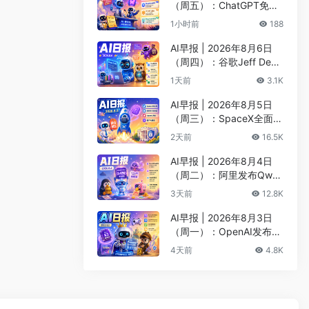
（周五）：ChatGPT免费
版升级GPT-5.6 Luna无限
1小时前
188
对话、DeepMind掌门哈
萨比斯卸任CEO
AI早报 | 2026年8月6日
（周四）：谷歌Jeff Dean
创办AI科学公司、Meta发
1天前
3.1K
布编程代理Muse Code
AI早报 | 2026年8月5日
（周三）：SpaceX全面押
注英伟达布局太空AI、四
2天前
16.5K
大AI巨头赴白宫商谈安全
AI早报 | 2026年8月4日
（周二）：阿里发布Qwen
3.8-Max旗舰模型、MiniM
3天前
12.8K
ax H3开源登顶AI视频榜
AI早报 | 2026年8月3日
（周一）：OpenAI发布Pr
esence、DNA证据被曝可
4天前
4.8K
AI篡改、Claude Opus 5
一句话生成3D游戏