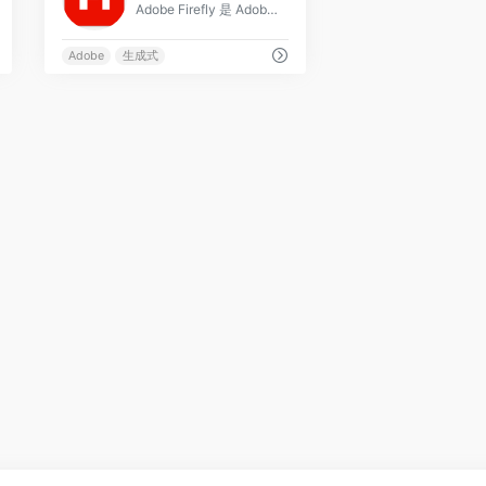
Adobe Firefly 是 Adobe 推出的生成式 AI 创意平台,涵盖文生图、生成式填充、文字效果、生成式重新着色、矢量与 AI 视频生成等多种能力,并
Adobe
生成式