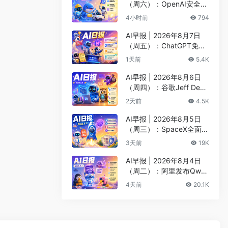
（周六）：OpenAI安全评
估暂停Astra开发、DeepS
4小时前
794
eek以5000亿估值重启融
资
AI早报 | 2026年8月7日
（周五）：ChatGPT免费
版升级GPT-5.6 Luna无限
1天前
5.4K
对话、DeepMind掌门哈
萨比斯卸任CEO
AI早报 | 2026年8月6日
（周四）：谷歌Jeff Dean
创办AI科学公司、Meta发
2天前
4.5K
布编程代理Muse Code
AI早报 | 2026年8月5日
（周三）：SpaceX全面押
注英伟达布局太空AI、四
3天前
19K
大AI巨头赴白宫商谈安全
AI早报 | 2026年8月4日
（周二）：阿里发布Qwen
3.8-Max旗舰模型、MiniM
4天前
20.1K
ax H3开源登顶AI视频榜