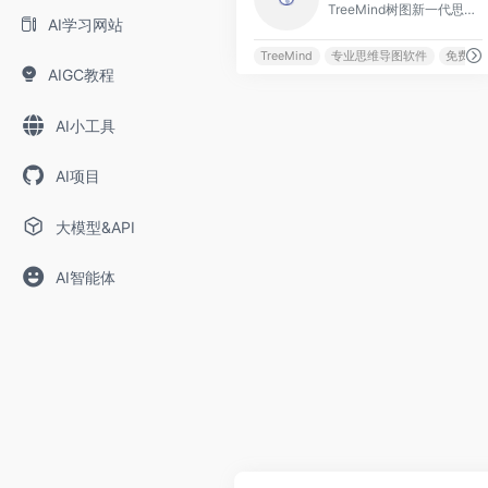
TreeMind树图新一代思维导图，便捷的在线思维导图制作软件，专业的思维导图工具，提供大量免费思维导图模板，轻松制作脑图、树形图、鱼骨图、组织架构图、时间轴、时间线等结构思维导图，助力高效梳理思维，激发灵感。
AI学习网站
TreeMind
专业思维导图软件
免费思
AIGC教程
AI小工具
AI项目
大模型&API
AI智能体