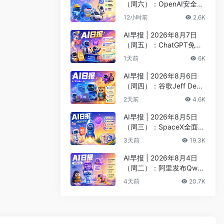
（周六）：OpenAI安全评
估暂停Astra开发、DeepS
12小时前
2.6K
eek以5000亿估值重启融
资
AI早报 | 2026年8月7日
（周五）：ChatGPT免费
版升级GPT-5.6 Luna无限
1天前
6K
对话、DeepMind掌门哈
萨比斯卸任CEO
AI早报 | 2026年8月6日
（周四）：谷歌Jeff Dean
创办AI科学公司、Meta发
2天前
4.6K
布编程代理Muse Code
AI早报 | 2026年8月5日
（周三）：SpaceX全面押
注英伟达布局太空AI、四
3天前
19.3K
大AI巨头赴白宫商谈安全
AI早报 | 2026年8月4日
（周二）：阿里发布Qwen
3.8-Max旗舰模型、MiniM
4天前
20.7K
ax H3开源登顶AI视频榜