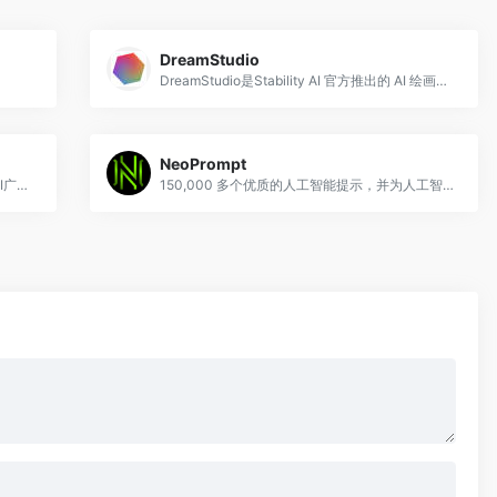
DreamStudio
DreamStudio是Stability AI 官方推出的 AI 绘画软件
NeoPrompt
无界AI，集prompt搜索、AI图库、AI创作、AI广场等为一体。提供一站式AI搜索-创作-交流-分享服务。
150,000 多个优质的人工智能提示，并为人工智能时代做好准备！生成更好的输出，节省时间和 API 成本。