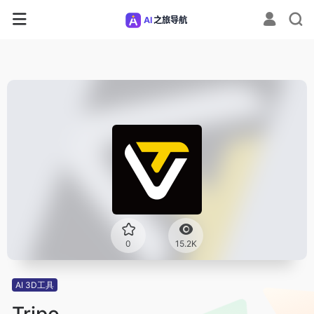
0
15.2K
AI 3D工具
Tripo