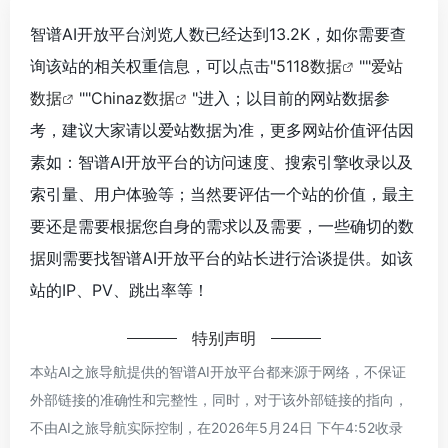
智谱AI开放平台浏览人数已经达到13.2K，如你需要查
询该站的相关权重信息，可以点击"
5118数据
""
爱站
数据
""
Chinaz数据
"进入；以目前的网站数据参
考，建议大家请以爱站数据为准，更多网站价值评估因
素如：智谱AI开放平台的访问速度、搜索引擎收录以及
索引量、用户体验等；当然要评估一个站的价值，最主
要还是需要根据您自身的需求以及需要，一些确切的数
据则需要找智谱AI开放平台的站长进行洽谈提供。如该
站的IP、PV、跳出率等！
特别声明
本站AI之旅导航提供的智谱AI开放平台都来源于网络，不保证
外部链接的准确性和完整性，同时，对于该外部链接的指向，
不由AI之旅导航实际控制，在2026年5月24日 下午4:52收录