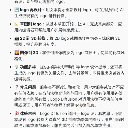
新设计直至找到满意的 logo。
🔄 logo 再设计
：用文本提示重新设计 logo，可在几秒内将 AI
生成或现有的 logo 进行转换。
📐 草图到 logo
：从基本草图开始，让 A.I. 完成其余部分，应
用内编辑器可帮助用户扩展特定想法。
📸 2D 到 3D 转换
：将 2D logo 或图像转换为令人惊叹的 3D
插图，提升品牌识别度。
🌄 图像到 2D
：将任何图像转换为 logo 或插图，使其简化或风
格化。
💡 功能多样
：提供内容样式帮助引导 logo 设计提示，还可将
生成的 logo 转换为矢量文件、去除背景等，即将推出浏览器内
编辑功能。
❓ 常见问题
：服务会不断改进和变化，用户对服务或资产不应
有任何依赖，在当前法律允许的范围内，用户拥有使用服务创
建的资产的所有权，Logo Diffusion 对适用法律不提供任何声
明或保证，用户可咨询律师了解更多法律信息。
🎉 体验未来
：Logo Diffusion 适用于 logo 设计和构思，还能
将现有 logo 转换为逼真的 3D 插图或酷炫的图形，用户可随时
取消订阅或添加积分，想尝试的话可加入白名单或注册。