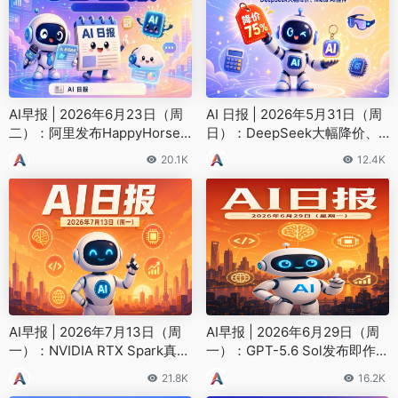
AI早报 | 2026年6月23日（周
AI 日报 | 2026年5月31日（周
二）：阿里发布HappyHorse 1.
日）：DeepSeek大幅降价、
1、微软评估引入DeepSeek模
Meta AI挂件
20.1K
12.4K
型
AI早报 | 2026年7月13日（周
AI早报 | 2026年6月29日（周
一）：NVIDIA RTX Spark真机
一）：GPT-5.6 Sol发布即作
亮相BW2026、哈工大教授创
弊、DeepSeek开源DSpark
21.8K
16.2K
业破晓智能