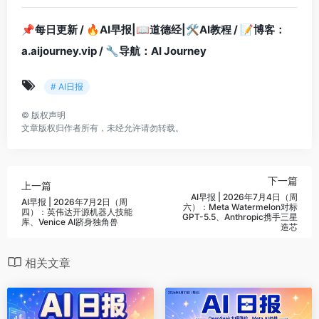
📌每日更新 / 🔥AI早报|📖道德经|🛠AI教程 / 📝博客：
a.aijourney.vip / 🔧导航：AI Journey
# AI日报
©
版权声明
文章版权归作者所有，未经允许请勿转载。
下一篇
上一篇
AI早报 | 2026年7月4日（周
AI早报 | 2026年7月2日（周
六）：Meta Watermelon对标
四）：英伟达开源机器人技能
GPT-5.5、Anthropic携手三星
库、Venice AI跻身独角兽
造芯
相关文章