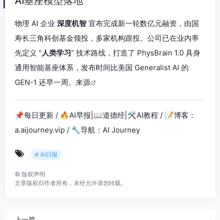
AI基座模型落地
物理 AI 企业
深度机智
宣布完成新一轮数亿元融资，由国
寿长三角科创基金领投，多家机构跟投。公司已在业内率
先定义 “
人类学习
” 技术路线，打造了 PhysBrain 1.0 具身
通用智能基座体系，发布时间比美国 Generalist AI 的
GEN-1 还早一周。
来源
📌每日更新 / 🔥AI早报|📖道德经|🛠AI教程 / 📝博客：
a.aijourney.vip / 🔧导航：AI Journey
# AI日报
©
版权声明
文章版权归作者所有，未经允许请勿转载。
上一篇