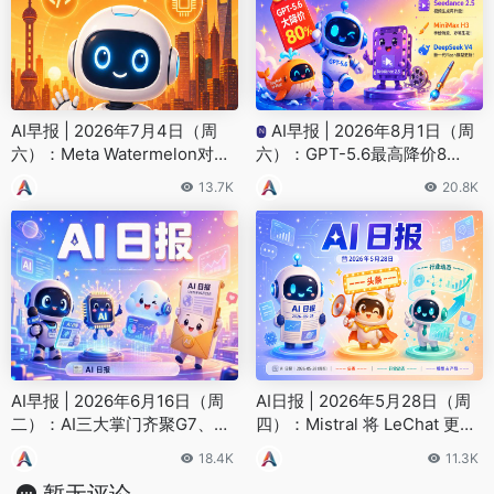
AI早报 | 2026年7月4日（周
AI早报 | 2026年8月1日（周
N
六）：Meta Watermelon对标
六）：GPT-5.6最高降价8
GPT-5.5、Anthropic携手三星
0%、字节Seedance 2.5发
13.7K
20.8K
造芯
布、DeepSeek V4-Flash更新
AI早报 | 2026年6月16日（周
AI日报 | 2026年5月28日（周
二）：AI三大掌门齐聚G7、Ch
四）：Mistral 将 LeChat 更名
atGPT月活突破10亿
Vibe、Cognition 260 亿估值
18.4K
11.3K
融资
暂无评论