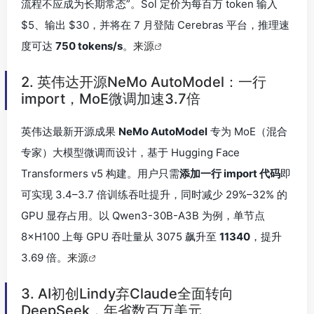
流程不应成为长期常态”。Sol 定价为每百万 token 输入
$5、输出 $30，并将在 7 月登陆 Cerebras 平台，推理速
度可达
750 tokens/s
。
来源
2. 英伟达开源NeMo AutoModel：一行
import，MoE微调加速3.7倍
英伟达最新开源成果
NeMo AutoModel
专为 MoE（混合
专家）大模型微调而设计，基于 Hugging Face
Transformers v5 构建。用户只需
添加一行 import 代码
即
可实现 3.4–3.7 倍训练吞吐提升，同时减少 29%–32% 的
GPU 显存占用。以 Qwen3-30B-A3B 为例，单节点
8×H100 上每 GPU 吞吐量从 3075 飙升至
11340
，提升
3.69 倍。
来源
3. AI初创Lindy弃Claude全面转向
DeepSeek，年省数百万美元