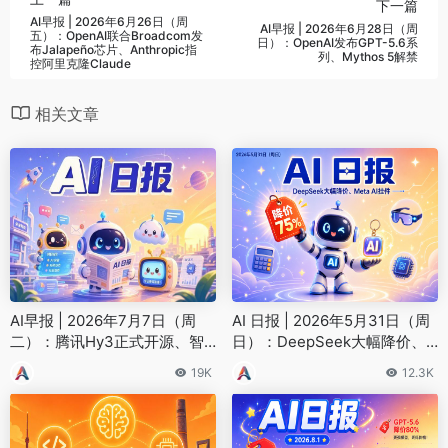
下一篇
AI早报 | 2026年6月26日（周
AI早报 | 2026年6月28日（周
五）：OpenAI联合Broadcom发
日）：OpenAI发布GPT-5.6系
布Jalapeño芯片、Anthropic指
列、Mythos 5解禁
控阿里克隆Claude
相关文章
AI早报 | 2026年7月7日（周
AI 日报 | 2026年5月31日（周
二）：腾讯Hy3正式开源、智
日）：DeepSeek大幅降价、
谱ZCode对标Claude Code
Meta AI挂件
19K
12.3K