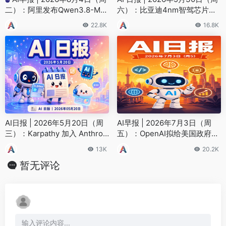
二）：阿里发布Qwen3.8-Max
六）：比亚迪4nm智驾芯片、
旗舰模型、MiniMax H3开源登
OpenAI Codex登陆Win11
22.8K
16.8K
顶AI视频榜
AI日报 | 2026年5月20日（周
AI早报 | 2026年7月3日（周
三）：Karpathy 加入 Anthrop
五）：OpenAI拟给美国政府
ic、Gemini 3.5 Flash 发布
5%股份、Anthropic Fable 5恢
13K
20.2K
复上线
暂无评论