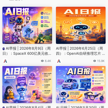
AI早报 | 2026年8月9日（周
AI早报 | 2026年6月25日（周
N
日）：SpaceX 600亿美元收购
四）：OpenAI自研推理芯片 J
Cursor最快下周收官、Kimi K
alapeño、Google Gemini 3.5
6.4K
15.9K
3安全测试遭突破
新增电脑操控
AI早报 | 2026年8月4日（周
AI 日报 | 2026年5月30日（周
N