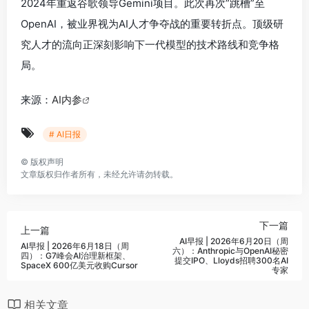
2024年重返谷歌领导Gemini项目。此次再次”跳槽”至
OpenAI，被业界视为AI人才争夺战的重要转折点。顶级研
究人才的流向正深刻影响下一代模型的技术路线和竞争格
局。
来源：
AI内参
# AI日报
©
版权声明
文章版权归作者所有，未经允许请勿转载。
下一篇
上一篇
AI早报 | 2026年6月20日（周
AI早报 | 2026年6月18日（周
六）：Anthropic与OpenAI秘密
四）：G7峰会AI治理新框架、
提交IPO、Lloyds招聘300名AI
SpaceX 600亿美元收购Cursor
专家
相关文章