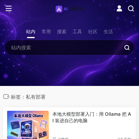
站内
常用
搜索
工具
社区
生活
标签：私有部署
本地大模型部署入门：用 Ollama 把 A
I 装进自己的电脑