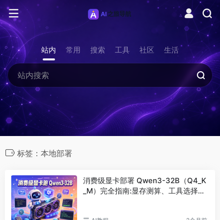
站内
常用
搜索
工具
社区
生活
标签：本地部署
消费级显卡部署 Qwen3-32B（Q4_K
_M）完全指南:显存测算、工具选择与
国产卡适配