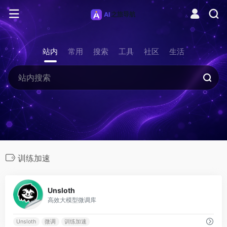
站内
常用
搜索
工具
社区
生活
训练加速
0
Unsloth
高效大模型微调库
Unsloth
微调
训练加速