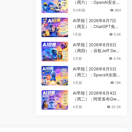
（周六）：OpenAI安全评
估暂停Astra开发、DeepS
5小时前
964
eek以5000亿估值重启融
资
AI早报 | 2026年8月7日
（周五）：ChatGPT免费
版升级GPT-5.6 Luna无限
1天前
5.5K
对话、DeepMind掌门哈
萨比斯卸任CEO
AI早报 | 2026年8月6日
（周四）：谷歌Jeff Dean
创办AI科学公司、Meta发
2天前
4.5K
布编程代理Muse Code
AI早报 | 2026年8月5日
（周三）：SpaceX全面押
注英伟达布局太空AI、四
3天前
19K
大AI巨头赴白宫商谈安全
AI早报 | 2026年8月4日
（周二）：阿里发布Qwen
3.8-Max旗舰模型、MiniM
4天前
20.2K
ax H3开源登顶AI视频榜