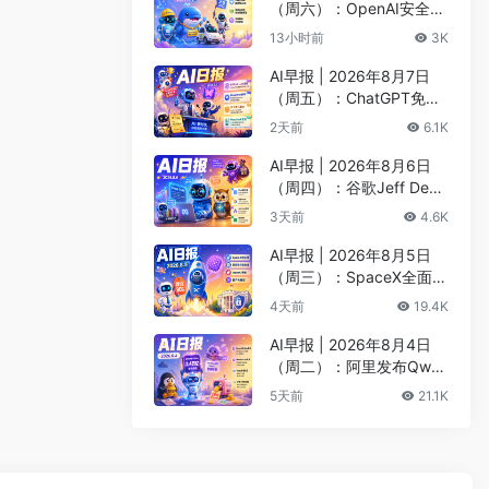
（周六）：OpenAI安全评
估暂停Astra开发、DeepS
13小时前
3K
eek以5000亿估值重启融
资
AI早报 | 2026年8月7日
（周五）：ChatGPT免费
版升级GPT-5.6 Luna无限
2天前
6.1K
对话、DeepMind掌门哈
萨比斯卸任CEO
AI早报 | 2026年8月6日
（周四）：谷歌Jeff Dean
创办AI科学公司、Meta发
3天前
4.6K
布编程代理Muse Code
AI早报 | 2026年8月5日
（周三）：SpaceX全面押
注英伟达布局太空AI、四
4天前
19.4K
大AI巨头赴白宫商谈安全
AI早报 | 2026年8月4日
（周二）：阿里发布Qwen
3.8-Max旗舰模型、MiniM
5天前
21.1K
ax H3开源登顶AI视频榜