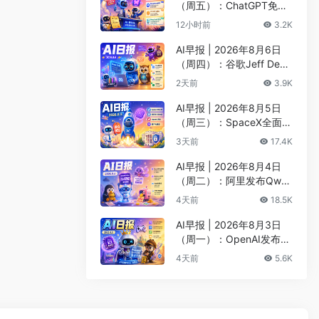
（周五）：ChatGPT免费
版升级GPT-5.6 Luna无限
12小时前
3.2K
对话、DeepMind掌门哈
萨比斯卸任CEO
AI早报 | 2026年8月6日
（周四）：谷歌Jeff Dean
创办AI科学公司、Meta发
2天前
3.9K
布编程代理Muse Code
AI早报 | 2026年8月5日
（周三）：SpaceX全面押
注英伟达布局太空AI、四
3天前
17.4K
大AI巨头赴白宫商谈安全
AI早报 | 2026年8月4日
（周二）：阿里发布Qwen
3.8-Max旗舰模型、MiniM
4天前
18.5K
ax H3开源登顶AI视频榜
AI早报 | 2026年8月3日
（周一）：OpenAI发布Pr
esence、DNA证据被曝可
4天前
5.6K
AI篡改、Claude Opus 5
一句话生成3D游戏