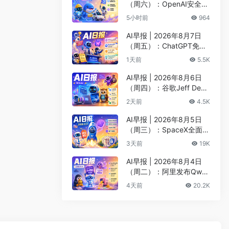
（周六）：OpenAI安全评
估暂停Astra开发、DeepS
5小时前
964
eek以5000亿估值重启融
资
AI早报 | 2026年8月7日
（周五）：ChatGPT免费
版升级GPT-5.6 Luna无限
1天前
5.5K
对话、DeepMind掌门哈
萨比斯卸任CEO
AI早报 | 2026年8月6日
（周四）：谷歌Jeff Dean
创办AI科学公司、Meta发
2天前
4.5K
布编程代理Muse Code
AI早报 | 2026年8月5日
（周三）：SpaceX全面押
注英伟达布局太空AI、四
3天前
19K
大AI巨头赴白宫商谈安全
AI早报 | 2026年8月4日
（周二）：阿里发布Qwen
3.8-Max旗舰模型、MiniM
4天前
20.2K
ax H3开源登顶AI视频榜