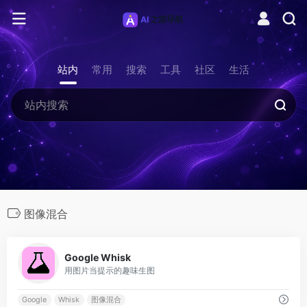
站内
常用
搜索
工具
社区
生活
图像混合
0
Google Whisk
用图片当提示的趣味生图
Google
Whisk
图像混合