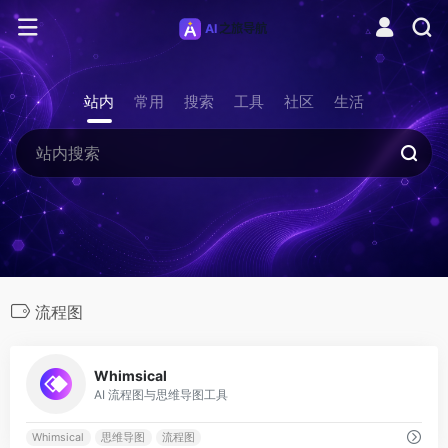
站内
常用
搜索
工具
社区
生活
流程图
0
Whimsical
AI 流程图与思维导图工具
Whimsical
思维导图
流程图