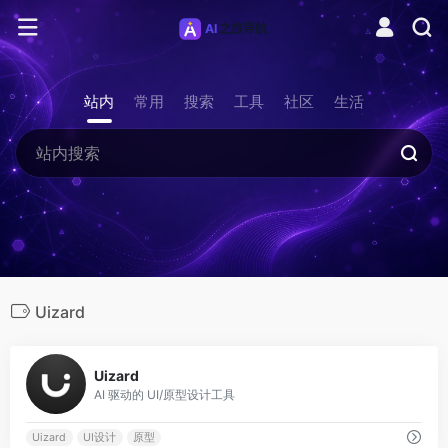
站内
常用
搜索
工具
社区
生活
Uizard
0
Uizard
AI 驱动的 UI/原型设计工具
Uizard
UI设计
原型