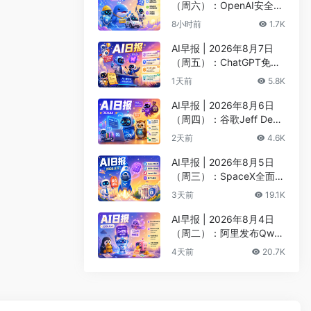
（周六）：OpenAI安全评
估暂停Astra开发、DeepS
8小时前
1.7K
eek以5000亿估值重启融
资
AI早报 | 2026年8月7日
（周五）：ChatGPT免费
版升级GPT-5.6 Luna无限
1天前
5.8K
对话、DeepMind掌门哈
萨比斯卸任CEO
AI早报 | 2026年8月6日
（周四）：谷歌Jeff Dean
创办AI科学公司、Meta发
2天前
4.6K
布编程代理Muse Code
AI早报 | 2026年8月5日
（周三）：SpaceX全面押
注英伟达布局太空AI、四
3天前
19.1K
大AI巨头赴白宫商谈安全
AI早报 | 2026年8月4日
（周二）：阿里发布Qwen
3.8-Max旗舰模型、MiniM
4天前
20.7K
ax H3开源登顶AI视频榜