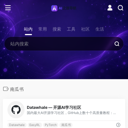
站内
常用
搜索
工具
社区
生活
南瓜书
0
Datawhale — 开源AI学习社区
国内最大AI开源学习社区，GitHub上数十个高质量教程：南瓜书(西瓜书推导)、蘑菇书(EasyRL)、深入浅出PyTorch、集成学习、推荐系统等。
Datawhale
EasyRL
PyTorch
南瓜书