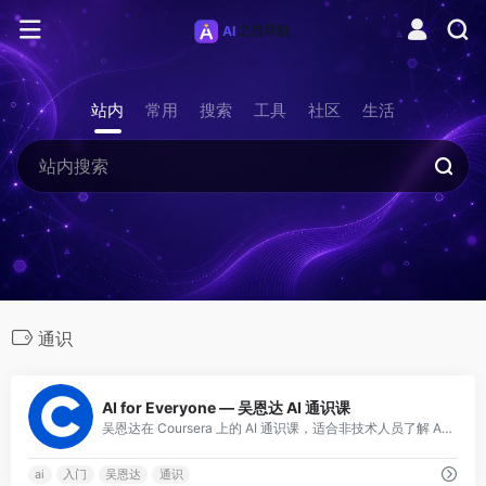
站内
常用
搜索
工具
社区
生活
通识
0
AI for Everyone — 吴恩达 AI 通识课
吴恩达在 Coursera 上的 AI 通识课，适合非技术人员了解 AI 核心概念、工作流程和商业应用。零基础友好。
ai
入门
吴恩达
通识