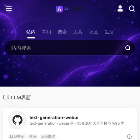
站内
常用
搜索
工具
社区
生活
LLM界面
0
text-generation-webui
text-generation-webui 是一款开源的大语言模型 Web 界面工具，使用 Python（Gradio）构建，俗称「oobabooga」，支持在
LLM界面
开源
本地部署