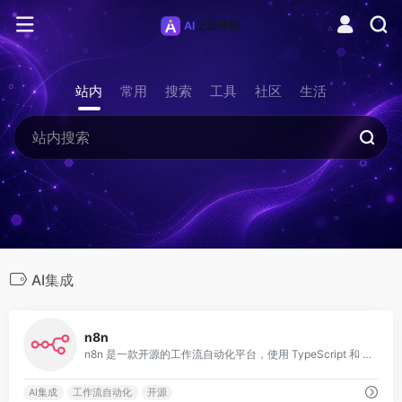
站内
常用
搜索
工具
社区
生活
AI集成
0
n8n
n8n 是一款开源的工作流自动化平台，使用 TypeScript 和 Vue.js 构建，支持通过可视化节点编排连接数百种 SaaS 服务与 API，实现无代码
AI集成
工作流自动化
开源