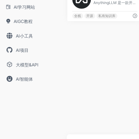
AnythingLLM 是一款开源的全栈 AI 应用，使用 Node.js（Express）后端和 React 前端构建，允许用户将任意文档转化为私有知识库，并
AI学习网站
全栈
开源
私有知识库
AIGC教程
AI小工具
AI项目
大模型&API
AI智能体