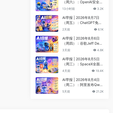
（周六）：OpenAI安全评
估暂停Astra开发、DeepS
13小时前
3.2K
eek以5000亿估值重启融
资
AI早报 | 2026年8月7日
（周五）：ChatGPT免费
版升级GPT-5.6 Luna无限
2天前
6.1K
对话、DeepMind掌门哈
萨比斯卸任CEO
AI早报 | 2026年8月6日
（周四）：谷歌Jeff Dean
创办AI科学公司、Meta发
3天前
4.6K
布编程代理Muse Code
AI早报 | 2026年8月5日
（周三）：SpaceX全面押
注英伟达布局太空AI、四
4天前
19.4K
大AI巨头赴白宫商谈安全
AI早报 | 2026年8月4日
（周二）：阿里发布Qwen
3.8-Max旗舰模型、MiniM
5天前
21.2K
ax H3开源登顶AI视频榜