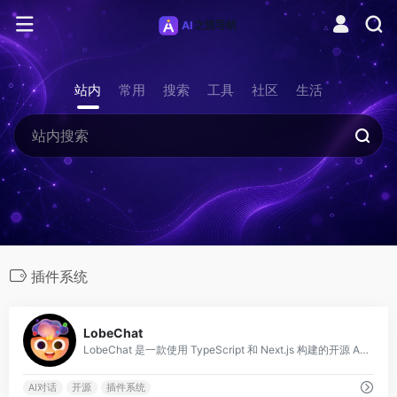
站内
常用
搜索
工具
社区
生活
插件系统
0
LobeChat
LobeChat 是一款使用 TypeScript 和 Next.js 构建的开源 AI 对话框架，支持多种大语言模型提供商（OpenAI、Anthropic、
AI对话
开源
插件系统