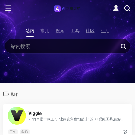
站内
常用
搜索
工具
社区
生活
动作
0
Viggle
Viggle 是一款主打“让静态角色动起来”的 AI 视频工具,能够把一张静态的人物图片,按照你指定的动作模板或一段参考视频,生成对应的动态动画,精准地把动作迁
二创
动作