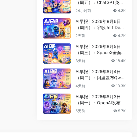
（周五）：ChatGPT免费
版升级GPT-5.6 Luna无限
24小时前
4.8K
对话、DeepMind掌门哈
萨比斯卸任CEO
AI早报 | 2026年8月6日
（周四）：谷歌Jeff Dean
创办AI科学公司、Meta发
2天前
4.2K
布编程代理Muse Code
AI早报 | 2026年8月5日
（周三）：SpaceX全面押
注英伟达布局太空AI、四
3天前
18.4K
大AI巨头赴白宫商谈安全
AI早报 | 2026年8月4日
（周二）：阿里发布Qwen
3.8-Max旗舰模型、MiniM
4天前
19.3K
ax H3开源登顶AI视频榜
AI早报 | 2026年8月3日
（周一）：OpenAI发布Pr
esence、DNA证据被曝可
5天前
5.7K
AI篡改、Claude Opus 5
一句话生成3D游戏