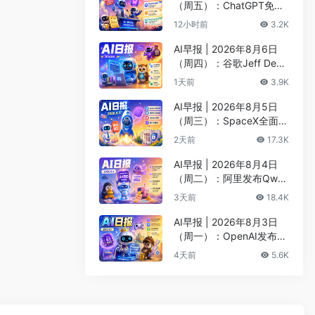
（周五）：ChatGPT免费
版升级GPT-5.6 Luna无限
12小时前
3.2K
对话、DeepMind掌门哈
萨比斯卸任CEO
AI早报 | 2026年8月6日
（周四）：谷歌Jeff Dean
创办AI科学公司、Meta发
1天前
3.9K
布编程代理Muse Code
AI早报 | 2026年8月5日
（周三）：SpaceX全面押
注英伟达布局太空AI、四
2天前
17.3K
大AI巨头赴白宫商谈安全
AI早报 | 2026年8月4日
（周二）：阿里发布Qwen
3.8-Max旗舰模型、MiniM
3天前
18.4K
ax H3开源登顶AI视频榜
AI早报 | 2026年8月3日
（周一）：OpenAI发布Pr
esence、DNA证据被曝可
4天前
5.6K
AI篡改、Claude Opus 5
一句话生成3D游戏