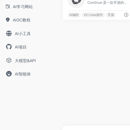
Continue 是一款开源的 AI 代码助手，以 VS Code 和 JetBrains 插件形式提供，允许开发者将任意大语言模型（包括 Claude、GPT
AI学习网站
AI编程
VS Code插件
开源
AIGC教程
AI小工具
AI项目
大模型&API
AI智能体