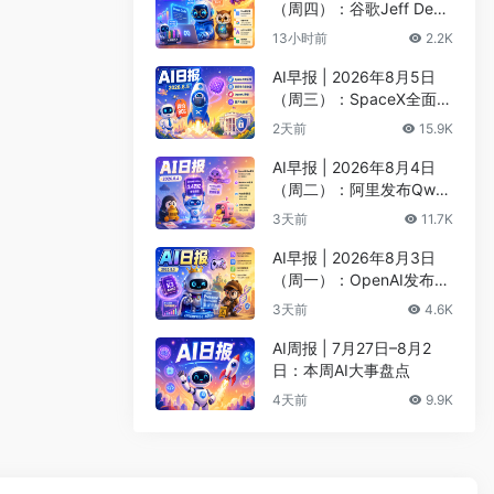
（周四）：谷歌Jeff Dean
创办AI科学公司、Meta发
13小时前
2.2K
布编程代理Muse Code
AI早报 | 2026年8月5日
（周三）：SpaceX全面押
注英伟达布局太空AI、四
2天前
15.9K
大AI巨头赴白宫商谈安全
AI早报 | 2026年8月4日
（周二）：阿里发布Qwen
3.8-Max旗舰模型、MiniM
3天前
11.7K
ax H3开源登顶AI视频榜
AI早报 | 2026年8月3日
（周一）：OpenAI发布Pr
esence、DNA证据被曝可
3天前
4.6K
AI篡改、Claude Opus 5
一句话生成3D游戏
AI周报 | 7月27日–8月2
日：本周AI大事盘点
4天前
9.9K