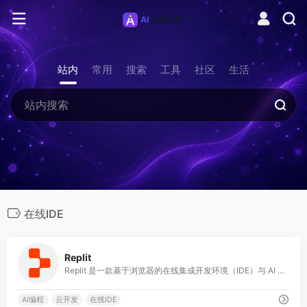
站内
常用
搜索
工具
社区
生活
在线IDE
0
Replit
Replit 是一款基于浏览器的在线集成开发环境（IDE）与 AI 编程平台，由 Amjad Masad 于 2016 年创立。
AI编程
云开发
在线IDE