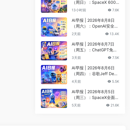
（周日）：SpaceX 600
亿美元收购Cursor最快下
13小时前
7.6K
周收官、Kimi K3安全测试
遭突破
AI早报 | 2026年8月8日
（周六）：OpenAI安全评
估暂停Astra开发、DeepS
2天前
13.4K
eek以5000亿估值重启融
资
AI早报 | 2026年8月7日
（周五）：ChatGPT免费
版升级GPT-5.6 Luna无限
3天前
7.5K
对话、DeepMind掌门哈
萨比斯卸任CEO
AI早报 | 2026年8月6日
（周四）：谷歌Jeff Dean
创办AI科学公司、Meta发
4天前
5.5K
布编程代理Muse Code
AI早报 | 2026年8月5日
（周三）：SpaceX全面押
注英伟达布局太空AI、四
5天前
21.6K
大AI巨头赴白宫商谈安全