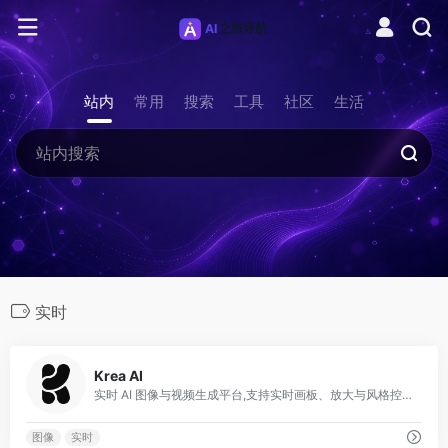
站内
常用
搜索
工具
社区
生活
实时
0
Krea AI
实时 AI 图像与视频生成平台,支持实时画板、放大与风格控制。
图像
实时