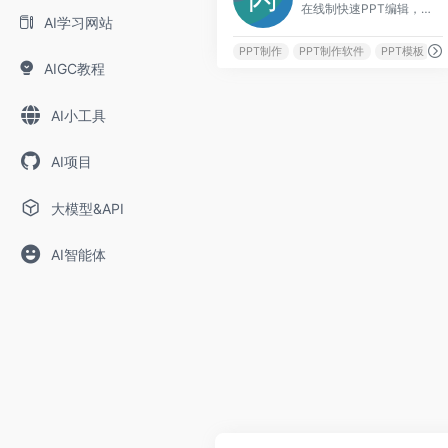
在线制快速PPT编辑，不必再拖拖拽拽制作PPT，专注内容写作，选择合适模板，即刻生成高质量PPT。更有优质的在线演讲体验。
AI学习网站
PPT制作
PPT制作软件
PPT模板
AIGC教程
AI小工具
AI项目
大模型&API
AI智能体