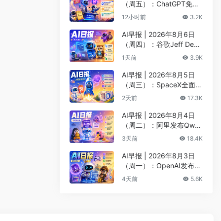
（周五）：ChatGPT免费
版升级GPT-5.6 Luna无限
12小时前
3.2K
对话、DeepMind掌门哈
萨比斯卸任CEO
AI早报 | 2026年8月6日
（周四）：谷歌Jeff Dean
创办AI科学公司、Meta发
1天前
3.9K
布编程代理Muse Code
AI早报 | 2026年8月5日
（周三）：SpaceX全面押
注英伟达布局太空AI、四
2天前
17.3K
大AI巨头赴白宫商谈安全
AI早报 | 2026年8月4日
（周二）：阿里发布Qwen
3.8-Max旗舰模型、MiniM
3天前
18.4K
ax H3开源登顶AI视频榜
AI早报 | 2026年8月3日
（周一）：OpenAI发布Pr
esence、DNA证据被曝可
4天前
5.6K
AI篡改、Claude Opus 5
一句话生成3D游戏